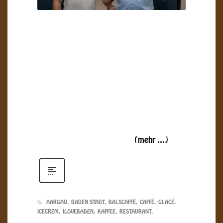
Wir bedanken uns bei den allen Teilnehmern
und hoffen, euch bald wieder einmal im Bal’s
Caffé zu treffen. Denn gerade in der
Vorfrühlings beginn macht unser Motto
«Zum geniessen und verweilen» noch mehr
Sinn: Einfach mal für einen Moment die
Seele baumeln zu lassen und bei einer
heissen Schoggi oder einem kleinen Snack
dem geschäftigen Treiben der Passanten am
Bahnhofplatz Baden zuzuschauen entspannt
und sollte sich jeder gönnen.
(mehr …)
AARGAU
BADEN STADT
BALSCAFFÉ
CAFFÉ
GLACÉ
ICECREM
ILOVEBADEN
KAFFEE
RESTAURANT