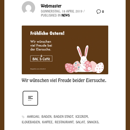
Webmaster
DONNERSTAG, 18 APRIL 2019
/
0
PUBLISHED IN
NEWS
Wir wünschen viel Freude beider Eiersuche.
AARGAU
BADEN
BADEN STADT
ICECREM
ILOVEBADEN
KAFFEE
RESTAURANT
SALAT
SNACKS