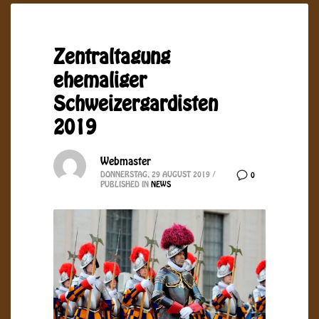
Zentraltagung
ehemaliger
Schweizergardisten
2019
Webmaster
DONNERSTAG, 29 AUGUST 2019
/
0
PUBLISHED IN
NEWS